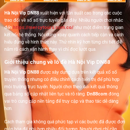
Hà Nội Vip DN88
xuất hiện với tần suất cao trong các cuộc
trao đổi về xổ số trực tuyến gần đây. Nhiều người chơi nhắc
đến
https://mercytours.com.co/
như một điểm trung gian
kết nối hệ thống. Nội dung xoay quanh cách tiếp cận và cách
hiểu đúng về hình thức này. Thử nhìn kỹ hơn từng chi tiết để
nắm rõ cách vận hành thay vì chỉ đọc lướt qua.
Giới thiệu chung về lô đề Hà Nội Vip DN88
Hà Nội Vip DN88
được xây dựng dựa trên kết quả xổ số
truyền thống nhưng có điều chỉnh cách hiển thị để phù hợp
môi trường trực tuyến. Người chơi theo dõi kết quả thông
qua bảng số cập nhật liên tục và rõ ràng.
Dn88com
đóng
vai trò cung cấp nền tảng để truy cập và thao tác dễ dàng
hơn.
Cách tham gia không quá phức tạp vì các bước đã được đơn
giản hóa để phù hợp nhiều đối tượng. Người chơi chỉ cần