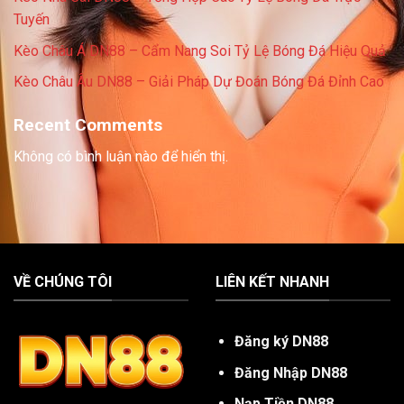
Tuyến
Kèo Châu Á DN88 – Cẩm Nang Soi Tỷ Lệ Bóng Đá Hiệu Quả
Kèo Châu Âu DN88 – Giải Pháp Dự Đoán Bóng Đá Đỉnh Cao
Recent Comments
Không có bình luận nào để hiển thị.
VỀ CHÚNG TÔI
LIÊN KẾT NHANH
Đăng ký DN88
Đăng Nhập DN88
Nạp Tiền DN88