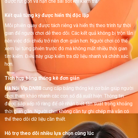
được rút gọn và hạn chế sai sót khi kiểm tra.
Kết quả từng kỳ được hiển thị độc lập
Mỗi phiên quay được tách riêng và hiển thị theo trình tự thời
gian để người chơi dễ theo dõi. Các kết quả không bị trộn lẫn
nên việc đối chiếu trở nên đơn giản hơn. Người chơi có thể
xem lại từng phiên trước đó mà không mất nhiều thời gian
tìm kiếm. Điều này giúp kiểm tra dữ liệu nhanh và chính xác
hơn.
Tích hợp bảng thống kê đơn giản
Hà Nội Vip DN88
cung cấp bảng thống kê cơ bản giúp người
chơi tham khảo nhanh các con số đã xuất hiện. Thông tin
được sắp xếp rõ ràng để dễ nhận biết tần suất trong khoảng
thời gian gần. Người chơi không cần tự ghi chép mà vẫn có
thể theo dõi dữ liệu cần thiết.
Hỗ trợ theo dõi nhiều lựa chọn cùng lúc