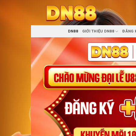
Bỏ
qua
nội
dung
DN88
GIỚI THIỆU DN88
ĐĂNG 