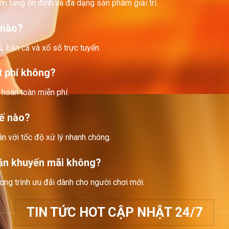
n tảng ổn định và đa dạng sản phẩm giải trí.
 nào?
, bắn cá và xổ số trực tuyến.
t phí không?
 hoàn toàn miễn phí.
hế nào?
án với tốc độ xử lý nhanh chóng.
hận khuyến mãi không?
ơng trình ưu đãi dành cho người chơi mới.
TIN TỨC HOT CẬP NHẬT 24/7