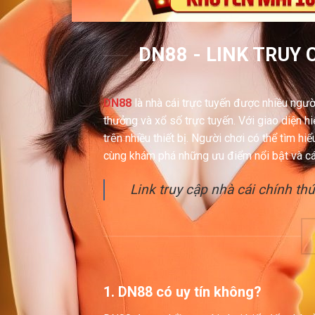
DN88 - LINK TRUY
DN88
là nhà cái trực tuyến được nhiều người
thưởng và xổ số trực tuyến. Với giao diện h
trên nhiều thiết bị. Người chơi có thể tìm h
cùng khám phá những ưu điểm nổi bật và cá
Link truy cập nhà cái chính th
1. DN88 có uy tín không?