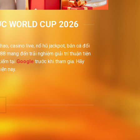
ỢC WORLD CUP 2026
hao, casino live, nổ hũ jackpot, bắn cá đổi
88 mang đến trải nghiệm giải trí thuận tiện
kiếm tại
Google
trước khi tham gia. Hãy
iện nay.