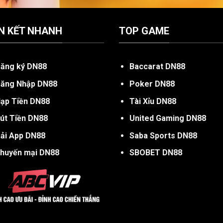
ÊN KẾT NHANH
TOP GAME
ăng ký DN88
Baccarat DN88
ăng Nhập DN88
Poker DN88
ạp Tiền DN88
Tài Xỉu DN88
út Tiền DN88
United Gaming DN88
ải App DN88
Saba Sports DN88
huyến mại DN88
SBOBET DN88