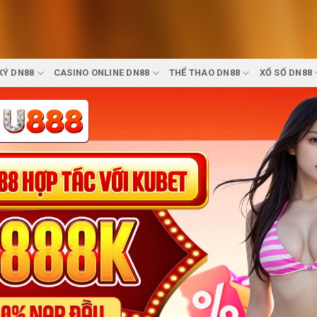
KÝ DN88
CASINO ONLINE DN88
THỂ THAO DN88
XỔ SỐ DN88