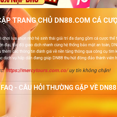
 CẬP TRANG CHỦ DN88.COM CÁ CƯ
 chơi lựa chọn nhờ hệ sinh thái giải trí đa dạng gồm cá cược thể t
iện đại, tốc độ giao dịch nhanh cùng hệ thống bảo mật an toàn, DN
iểu thêm các thông tin đánh giá về nền tảng thông qua công cụ tìm 
c dịch vụ hấp dẫn đang giúp DN88 thu hút đông đảo thành viên h
ức:
https://mercytours.com.co/
uy tín không chặn!
FAQ - CÂU HỎI THƯỜNG GẶP VỀ DN88