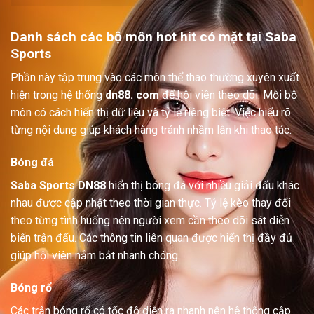
Danh sách các bộ môn hot hit có mặt tại Saba
Sports
Phần này tập trung vào các môn thể thao thường xuyên xuất
hiện trong hệ thống
dn88. com
để hội viên theo dõi. Mỗi bộ
môn có cách hiển thị dữ liệu và tỷ lệ riêng biệt. Việc hiểu rõ
từng nội dung giúp khách hàng tránh nhầm lẫn khi thao tác.
Bóng đá
Saba Sports DN88
hiển thị bóng đá với nhiều giải đấu khác
nhau được cập nhật theo thời gian thực. Tỷ lệ kèo thay đổi
theo từng tình huống nên người xem cần theo dõi sát diễn
biến trận đấu. Các thông tin liên quan được hiển thị đầy đủ
giúp hội viên nắm bắt nhanh chóng.
Bóng rổ
Các trận bóng rổ có tốc độ diễn ra nhanh nên hệ thống cập