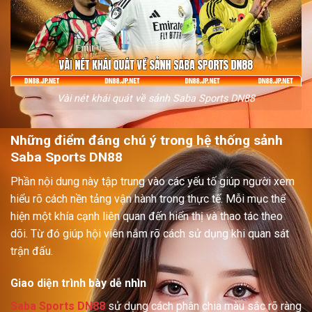
Vài nét khái quát về sảnh Saba Sports DN88
Những điểm đáng chú ý trong hệ thống sảnh
Saba Sports DN88
Phần nội dung này tập trung vào các yếu tố giúp người xem
hiểu rõ cách nền tảng vận hành trong thực tế. Mỗi mục thể
hiện một khía cạnh liên quan đến hiển thị và thao tác theo
dõi. Từ đó giúp hội viên nắm rõ cách sử dụng khi quan sát
trận đấu.
Giao diện trình bày dễ nhìn
Saba Sports DN88
sử dụng cách phân chia màu sắc rõ ràng