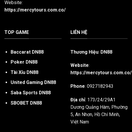
Website:
https://mercytours.com.co/
TOP GAME
LIÊN HỆ
Baccarat DN88
Thương Hiệu
:
DN88
Poker DN88
Website
:
Tài Xỉu DN88
https://mercytours.com.co/
United Gaming DN88
Phone
: 0927182943
Saba Sports DN88
Địa chỉ
: 173/24/29A1
SBOBET DN88
Dương Quảng Hàm, Phường
5, An Nhơn, Hồ Chí Minh,
Việt Nam