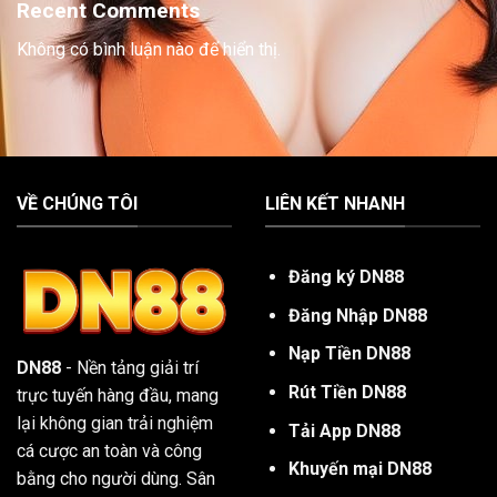
Recent Comments
Không có bình luận nào để hiển thị.
VỀ CHÚNG TÔI
LIÊN KẾT NHANH
Đăng ký DN88
Đăng Nhập DN88
Nạp Tiền DN88
DN88
- Nền tảng giải trí
Rút Tiền DN88
trực tuyến hàng đầu, mang
lại không gian trải nghiệm
Tải App DN88
cá cược an toàn và công
Khuyến mại DN88
bằng cho người dùng. Sân