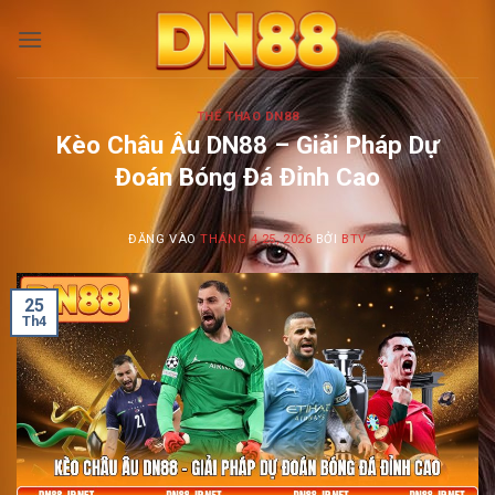
Bỏ
qua
nội
dung
THỂ THAO DN88
Kèo Châu Âu DN88 – Giải Pháp Dự
Đoán Bóng Đá Đỉnh Cao
ĐĂNG VÀO
THÁNG 4 25, 2026
BỞI
BTV
25
Th4