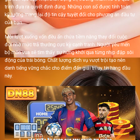
trình đưa ra quyết định đúng. Những con số được tính toán
kỹ lưỡng mang lại độ tin cậy tuyệt đối cho phương án đầu tư
của bạn.
Mỗi lượt xuống vốn đều ẩn chứa tiềm năng thay đổi cuộc
đời nhờ mức trả thưởng cực kỳ cạnh tranh. Người yêu mến
bộ môn vua sẽ tìm thấy sự hứng khởi qua từng nhịp đập sôi
động của trái bóng. Chất lượng dịch vụ vượt trội tạo nên
danh tiếng vững chắc cho điểm đến giải trí uy tín hàng đầu
này.