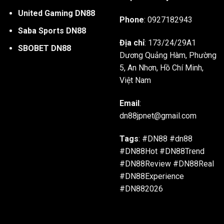
United Gaming DN88
Phone
: 0927182943
Saba Sports DN88
Địa chỉ
: 173/24/29A1
SBOBET DN88
Dương Quảng Hàm, Phường
5, An Nhơn, Hồ Chí Minh,
Việt Nam
Email
:
dn88jpnet@gmail.com
Tags
: #DN88 #dn88
#DN88Hot #DN88Trend
#DN88Review #DN88Real
#DN88Experience
#DN882026