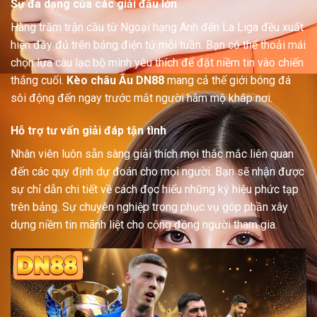
Sự đa dạng của các giải đấu lớn
Hàng trăm trận cầu từ Ngoại hạng Anh đến La Liga đều xuất
hiện đầy đủ trên bảng điện tử mỗi tuần. Bạn có thể thoải mái
chọn lựa câu lạc bộ mình yêu thích để đặt niềm tin vào chiến
thắng cuối.
Kèo châu Âu DN88
mang cả thế giới bóng đá
sôi động đến ngay trước mắt người hâm mộ khắp nơi.
Hỗ trợ tư vấn giải đáp tận tình
Nhân viên luôn sẵn sàng giải thích mọi thắc mắc liên quan
đến các quy định dự đoán cho mọi người. Bạn sẽ nhận được
sự chỉ dẫn chi tiết về cách đọc hiểu những ký hiệu phức tạp
trên bảng. Sự chuyên nghiệp trong phục vụ góp phần xây
dựng niềm tin mãnh liệt cho cộng đồng người tham gia.