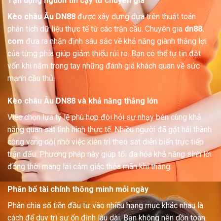
Tận dụng nguồn tin cậy từ chuyên gia
Kèo châu Âu DN88
được xây dựng dựa trên thuật toán
phân tích dữ liệu thực tế từ các trận cầu. Chuyên gia
dn88.
com
đưa ra nhận định sâu sắc về khả năng giành thắng lợi
của từng phía giúp giảm thiểu rủi ro. Bạn có thể tự tin đặt
vốn khi nắm trong tay những đánh giá khách quan về sức
mạnh cầu thủ.
Kèo châu Âu DN88 và khả năng thắng lớn
Việc chọn lựa tỷ lệ phù hợp đòi hỏi sự nhạy bén cùng khả
năng quan sát tình hình thực tế. Nhiều người đã gặt hái thành
công vang dội nhờ việc kiên trì theo sát diễn biến trực tiếp
trận đấu. Phương pháp này giúp tối đa hóa khả năng sinh lời
đồng thời mang lại cảm giác thỏa mãn khi thắng.
Phân bổ tài chính thông minh mỗi ngày
Phân chia số tiền đầu tư vào nhiều hạng mục khác nhau là
cách để duy trì sự ổn định lâu dài. Bạn không nên dồn toàn